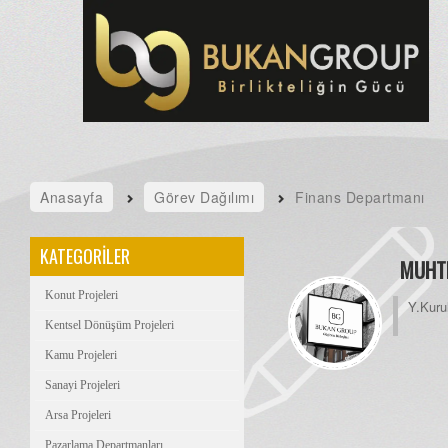
Anasayfa
Görev Dağılımı
Finans Departmanı
KATEGORİLER
MUHT
Konut Projeleri
Y.Kur
Kentsel Dönüşüm Projeleri
Kamu Projeleri
Sanayi Projeleri
Arsa Projeleri
Pazarlama Departmanları