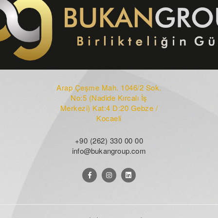
Arap Çeşme Mah. 1046/2 Sok.
No:5 (Nadide Kırcalı İş
Merkezi) Kat:4 D:20 Gebze /
Kocaeli
+90 (262) 330 00 00
info@bukangroup.com