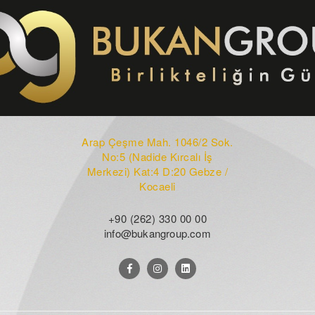
Arap Çeşme Mah. 1046/2 Sok.
No:5 (Nadide Kırcalı İş
Merkezi) Kat:4 D:20 Gebze /
Kocaeli
+90 (262) 330 00 00
info@bukangroup.com