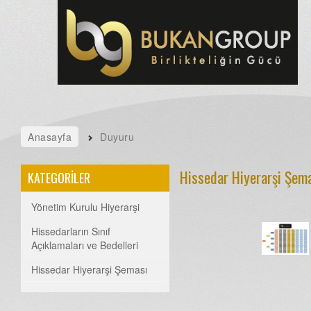
Anasayfa
Duyuru
Hissedar Hiyerarşi Şem
KATEGORİLER
Yönetim Kurulu Hiyerarşi
Hissedarların Sınıf
Açıklamaları ve Bedelleri
Hissedar Hiyerarşi Şeması