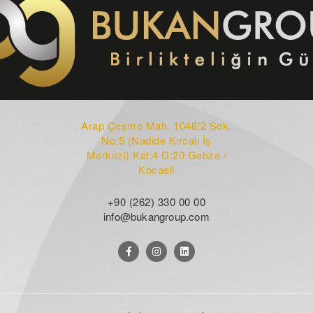
Arap Çeşme Mah. 1046/2 Sok.
No:5 (Nadide Kırcalı İş
Merkezi) Kat:4 D:20 Gebze /
Kocaeli
+90 (262) 330 00 00
info@bukangroup.com