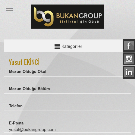
KATEGORİLER
Kategoriler
İcra Kurulu
Yusuf EKİNCİ
Yönetim
Mezun Olduğu Okul
Danışmanlar
Mezun Olduğu Bölüm
Telefon
E-Posta
yusuf@bukangroup.com